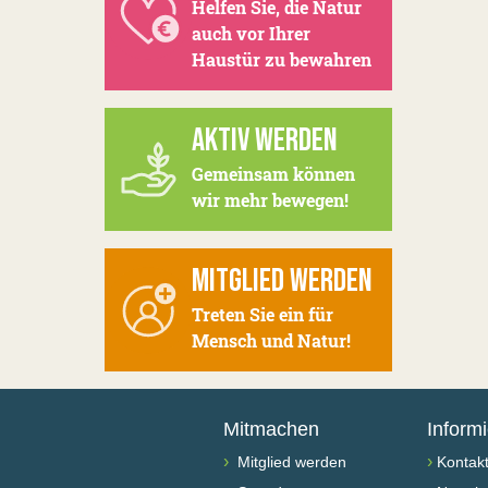
Helfen Sie, die Natur
auch vor Ihrer
Haustür zu bewahren
AKTIV WERDEN
Gemeinsam können
wir mehr bewegen!
MITGLIED WERDEN
Treten Sie ein für
Mensch und Natur!
Mitmachen
Inform
›
›
Mitglied werden
Kontak