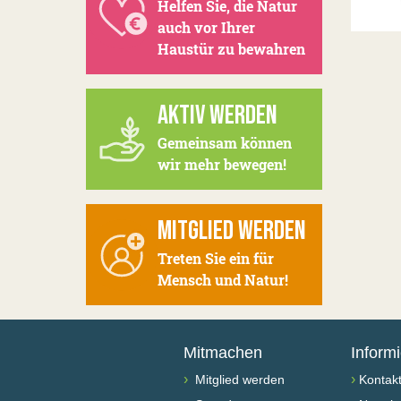
Helfen Sie, die Natur
auch vor Ihrer
Haustür zu bewahren
AKTIV WERDEN
Gemeinsam können
wir mehr bewegen!
MITGLIED WERDEN
Treten Sie ein für
Mensch und Natur!
Mitmachen
Inform
›
›
Mitglied werden
Kontak