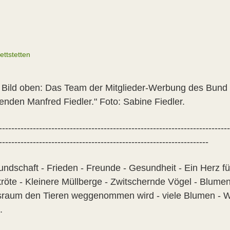
tstetten
l Bild oben: Das Team der Mitglieder-Werbung des Bund
enden Manfred Fiedler." Foto: Sabine Fiedler.
---------------------------------------------------------------------------
--------------------------------------------------------------------
eundschaft - Frieden - Freunde - Gesundheit - Ein Herz f
kröte - Kleinere Müllberge - Zwitschernde Vögel - Blumen
raum den Tieren weggenommen wird - viele Blumen - We
.