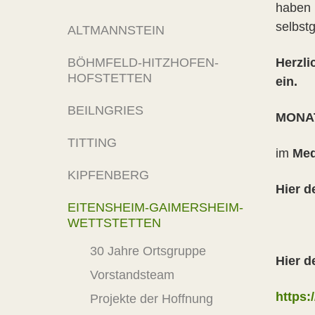
haben 
selbst
ALTMANNSTEIN
BÖHMFELD-HITZHOFEN-
Herzli
HOFSTETTEN
ein.
BEILNGRIES
MONA
TITTING
im
Med
KIPFENBERG
Hier d
EITENSHEIM-GAIMERSHEIM-
WETTSTETTEN
30 Jahre Ortsgruppe
Hier 
Vorstandsteam
https:
Projekte der Hoffnung