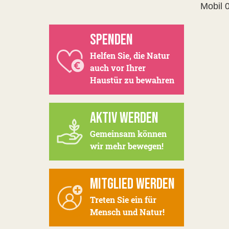
Mobil 
SPENDEN
Helfen Sie, die Natur
auch vor Ihrer
Haustür zu bewahren
AKTIV WERDEN
Gemeinsam können
wir mehr bewegen!
MITGLIED WERDEN
Treten Sie ein für
Mensch und Natur!