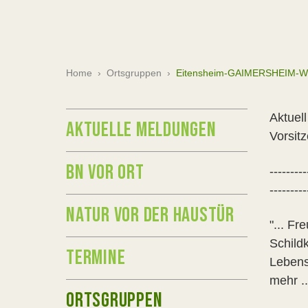
Home
›
Ortsgruppen
›
Eitensheim-GAIMERSHEIM-Wet
Aktuel
AKTUELLE MELDUNGEN
Vorsitz
BN VOR ORT
---------
---------
NATUR VOR DER HAUSTÜR
"... Fr
Schild
TERMINE
Lebens
mehr ..
ORTSGRUPPEN